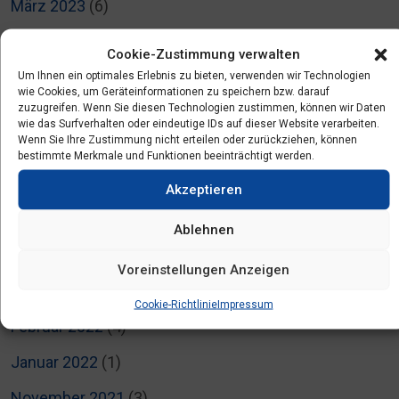
März 2023
(6)
Januar 2023
(1)
Cookie-Zustimmung verwalten
Dezember 2022
(1)
Um Ihnen ein optimales Erlebnis zu bieten, verwenden wir Technologien
wie Cookies, um Geräteinformationen zu speichern bzw. darauf
zuzugreifen. Wenn Sie diesen Technologien zustimmen, können wir Daten
November 2022
(1)
wie das Surfverhalten oder eindeutige IDs auf dieser Website verarbeiten.
Wenn Sie Ihre Zustimmung nicht erteilen oder zurückziehen, können
August 2022
(1)
bestimmte Merkmale und Funktionen beeinträchtigt werden.
Juli 2022
(5)
Akzeptieren
Juni 2022
(3)
Ablehnen
April 2022
(2)
Voreinstellungen Anzeigen
März 2022
(3)
Cookie-Richtlinie
Impressum
Februar 2022
(4)
Januar 2022
(1)
November 2021
(3)