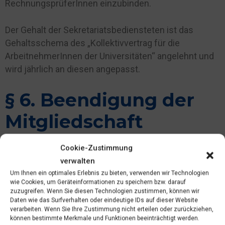
RechnungsprüferInnen einzubinden.
Der Gehalt der Sekretariatsbediensteten ist das
Gehaltsschema des „Kollektivvertrag für die
ArbeitnehmerInnen der Universitäten“ angelehnt und
wird jährlich an diesen angepasst.
§ 6. Beendigung der
Mitgliedschaft
Die Mitgliedschaft erlischt
Cookie-Zustimmung
verwalten
durch den Tod;
Um Ihnen ein optimales Erlebnis zu bieten, verwenden wir Technologien
wie Cookies, um Geräteinformationen zu speichern bzw. darauf
durch freiwilligen Austritt – dieser kann jederzeit
zuzugreifen. Wenn Sie diesen Technologien zustimmen, können wir
erfolgen, muss aber dem Vorstand schriftlich
Daten wie das Surfverhalten oder eindeutige IDs auf dieser Website
verarbeiten. Wenn Sie Ihre Zustimmung nicht erteilen oder zurückziehen,
mitgeteilt werden;
können bestimmte Merkmale und Funktionen beeinträchtigt werden.