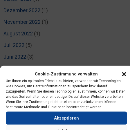
Dezember 2022
(1)
November 2022
(1)
August 2022
(1)
Juli 2022
(5)
Juni 2022
(3)
April 2022
(2)
Cookie-Zustimmung verwalten
März 2022
(3)
Um Ihnen ein optimales Erlebnis zu bieten, verwenden wir Technologien
wie Cookies, um Geräteinformationen zu speichern bzw. darauf
Februar 2022
(4)
zuzugreifen. Wenn Sie diesen Technologien zustimmen, können wir Daten
wie das Surfverhalten oder eindeutige IDs auf dieser Website verarbeiten.
Wenn Sie Ihre Zustimmung nicht erteilen oder zurückziehen, können
Januar 2022
(1)
bestimmte Merkmale und Funktionen beeinträchtigt werden.
November 2021
(3)
Akzeptieren
September 2021
(2)