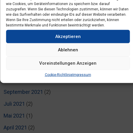
wie Cookies, um Geräteinformationen zu speichern bzw. darauf
Juli 2022
(5)
zuzugreifen. Wenn Sie diesen Technologien zustimmen, können wir Daten
wie das Surfverhalten oder eindeutige IDs auf dieser Website verarbeiten.
Juni 2022
Wenn Sie Ihre Zustimmung nicht erteilen oder zurückziehen, können
(3)
bestimmte Merkmale und Funktionen beeinträchtigt werden.
April 2022
(2)
Akzeptieren
März 2022
(3)
Ablehnen
Februar 2022
(4)
Voreinstellungen Anzeigen
Januar 2022
(1)
Cookie-Richtlinie
Impressum
November 2021
(3)
September 2021
(2)
Juli 2021
(2)
Mai 2021
(1)
April 2021
(2)