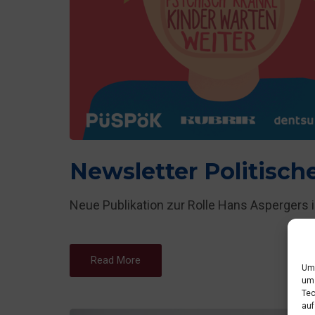
Newsletter Politisch
Neue Publikation zur Rolle Hans Aspergers
Read More
Um 
um 
Tec
auf