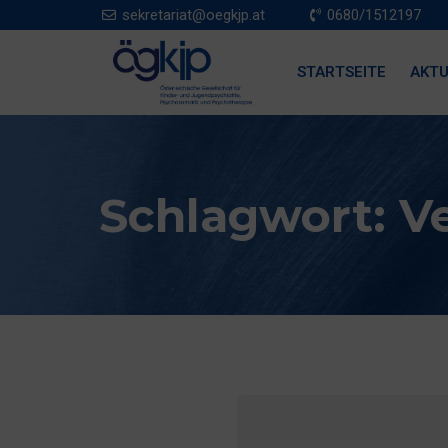
sekretariat@oegkjp.at
0680/1512197
STARTSEITE
AKTU
Schlagwort:
V