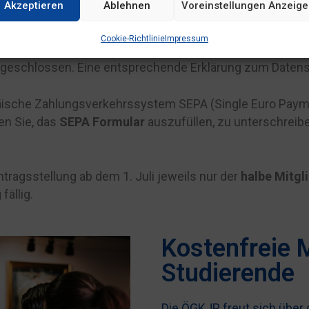
Akzeptieren
Ablehnen
Voreinstellungen Anzeig
schlossen
der EZB-Bonn die Mitgliederverwaltung und 
 die Beiträge für das Jahr 2019 einziehen. Die der EZB-B
Cookie-Richtlinie
Impressum
zogenen Arbeiten verwendet. Es handelt sich hier um e
ausgeschlossen. Eine entsprechende Erklärung zum Datens
ische Zahlungsverkehrssystem SEPA (Single Euro Payme
ten Sie, das
SEPA Formular
auszufüllen, zu unterschreibe
ntragsstellung ab dem 1. Juli jeweils nur der
halbe Mitgl
fällig.
Kostenfreie M
Studierende
Die ÖGKJP freut sich über