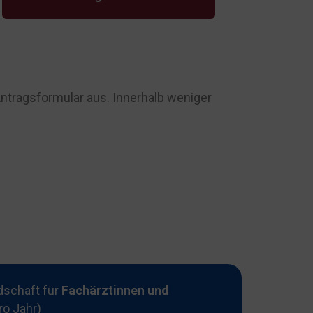
 Antragsformular aus. Innerhalb weniger
dschaft für
Fachärztinnen und
ro Jahr)