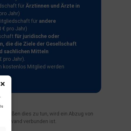
dschaft für
Ärztinnen und Ärzte in
pro Jahr)
itgliedschaft für
andere
 € pro Jahr)
schaft
für juridische oder
, die die Ziele der Gesellschaft
nd sachlichen Mitteln
 pro Jahr).
 kostenlos Mitglied werden
,
Ds
chließen dies zu tun, wird ein Abzug von
n Aufwand verbunden ist.