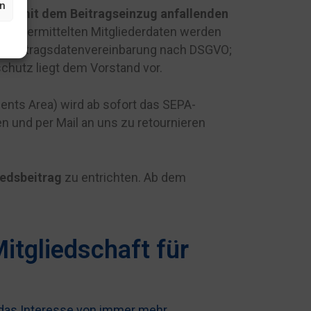
en
alle mit dem Beitragseinzug anfallenden
onn übermittelten Mitgliederdaten werden
ine Auftragsdatenvereinbarung nach DSGVO;
chutz liegt dem Vorstand vor.
nts Area) wird ab sofort das SEPA-
n und per Mail an uns zu retournieren
iedsbeitrag
zu entrichten. Ab dem
itgliedschaft für
 das Interesse von immer mehr