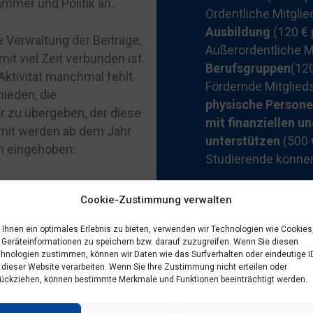
mmer und Politik an.
Ordentliche Mitglie
Ausbildung
(120 € 
e Verwaltung der Beiträge,
Außerordentliche M
mit viel Zeit verbunden ist.
Berufsgruppen
(120
Aktivität manchmal fehlt.
Fördernde Mitglied
ieden, die
physische Personen
er zu übergeben, der diese
mit finanziellen u
amit werden ab dem Jahr
unterstützen
(500 €
n eingehoben:
Studierende können
Cookie-Zustimmung verwalten
Ihnen ein optimales Erlebnis zu bieten, verwenden wir Technologien wie Cookies
edsbeitrag
Geräteinformationen zu speichern bzw. darauf zuzugreifen. Wenn Sie diesen
hnologien zustimmen, können wir Daten wie das Surfverhalten oder eindeutige I
 dieser Website verarbeiten. Wenn Sie Ihre Zustimmung nicht erteilen oder
htigungen
erteilt haben oder sich nun erstmals dazu ents
ückziehen, können bestimmte Merkmale und Funktionen beeinträchtigt werden.
attet, da dies mit einem deutlich geringeren personelle