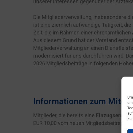
unserer Interessen gegenüber der Ärzteka
Die Mitgliederverwaltung, insbesondere di
ist eine ziemlich aufwändige Tätigkeit, die 
Zeit, die im Rahmen einer ehrenamtlichen 
Aus diesem Grund hat der Vorstand entsch
Mitgliederverwaltung an einen Dienstleist
modernisiert für uns durchführen wird. D
2026 Mitgliedsbeiträge in folgenden Höhe
Um 
Informationen zum Mitgli
um 
Tec
auf
Mitglieder, die bereits eine
Einzugsermäc
zur
EUR 10,00 vom neuen Mitgliedsbeitrag gest