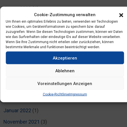
Januar 2023
(1)
Cookie-Zustimmung verwalten
Dezember 2022
(1)
Um Ihnen ein optimales Erlebnis zu bieten, verwenden wir Technologien
wie Cookies, um Geräteinformationen zu speichern bzw. darauf
November 2022
(1)
zuzugreifen. Wenn Sie diesen Technologien zustimmen, können wir Daten
wie das Surfverhalten oder eindeutige IDs auf dieser Website verarbeiten.
August 2022
(1)
Wenn Sie Ihre Zustimmung nicht erteilen oder zurückziehen, können
bestimmte Merkmale und Funktionen beeinträchtigt werden.
Juli 2022
(5)
Akzeptieren
Juni 2022
(3)
Ablehnen
April 2022
(2)
Voreinstellungen Anzeigen
März 2022
(3)
Cookie-Richtlinie
Impressum
Februar 2022
(4)
Januar 2022
(1)
November 2021
(3)