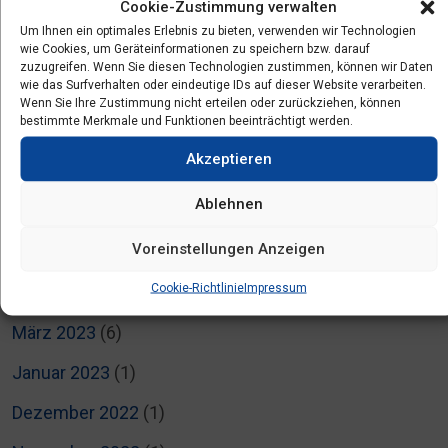
Cookie-Zustimmung verwalten
Februar 2024
(2)
Um Ihnen ein optimales Erlebnis zu bieten, verwenden wir Technologien
wie Cookies, um Geräteinformationen zu speichern bzw. darauf
Dezember 2023
(3)
zuzugreifen. Wenn Sie diesen Technologien zustimmen, können wir Daten
wie das Surfverhalten oder eindeutige IDs auf dieser Website verarbeiten.
Oktober 2023
(2)
Wenn Sie Ihre Zustimmung nicht erteilen oder zurückziehen, können
bestimmte Merkmale und Funktionen beeinträchtigt werden.
September 2023
(2)
Akzeptieren
Juli 2023
(2)
Ablehnen
Juni 2023
(4)
Voreinstellungen Anzeigen
Mai 2023
(5)
Cookie-Richtlinie
Impressum
April 2023
(6)
März 2023
(6)
Januar 2023
(1)
Dezember 2022
(1)