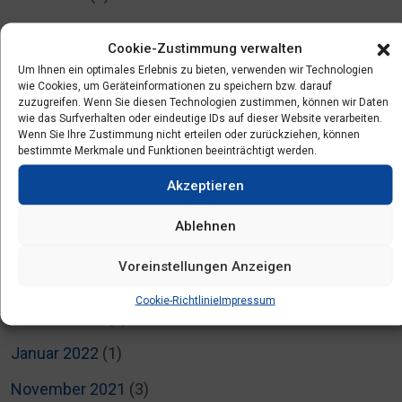
Januar 2023
(1)
Cookie-Zustimmung verwalten
Dezember 2022
(1)
Um Ihnen ein optimales Erlebnis zu bieten, verwenden wir Technologien
wie Cookies, um Geräteinformationen zu speichern bzw. darauf
November 2022
(1)
zuzugreifen. Wenn Sie diesen Technologien zustimmen, können wir Daten
wie das Surfverhalten oder eindeutige IDs auf dieser Website verarbeiten.
Wenn Sie Ihre Zustimmung nicht erteilen oder zurückziehen, können
August 2022
(1)
bestimmte Merkmale und Funktionen beeinträchtigt werden.
Juli 2022
(5)
Akzeptieren
Juni 2022
(3)
Ablehnen
April 2022
(2)
Voreinstellungen Anzeigen
März 2022
(3)
Cookie-Richtlinie
Impressum
Februar 2022
(4)
Januar 2022
(1)
November 2021
(3)