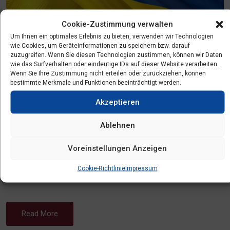
Cookie-Zustimmung verwalten
Um Ihnen ein optimales Erlebnis zu bieten, verwenden wir Technologien
wie Cookies, um Geräteinformationen zu speichern bzw. darauf
zuzugreifen. Wenn Sie diesen Technologien zustimmen, können wir Daten
wie das Surfverhalten oder eindeutige IDs auf dieser Website verarbeiten.
Wenn Sie Ihre Zustimmung nicht erteilen oder zurückziehen, können
bestimmte Merkmale und Funktionen beeinträchtigt werden.
War hits children first |
Akzeptieren
ESCAP
Ablehnen
Russischer Krieg in der Ukraine trifft die Kinder
Voreinstellungen Anzeigen
zuerst https://www.escap.eu/division/policy-
Cookie-Richtlinie
Impressum
division/war-hits-children-first
Read More