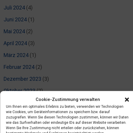
Juli 2024
(4)
Juni 2024
(1)
Mai 2024
(2)
April 2024
(3)
März 2024
(1)
Februar 2024
(2)
Dezember 2023
(3)
Oktober 2023
(2)
Cookie-Zustimmung verwalten
September 2023
(2)
Um Ihnen ein optimales Erlebnis zu bieten, verwenden wir Technologien
wie Cookies, um Geräteinformationen zu speichern bzw. darauf
Juli 2023
(2)
zuzugreifen. Wenn Sie diesen Technologien zustimmen, können wir Daten
wie das Surfverhalten oder eindeutige IDs auf dieser Website verarbeiten.
Juni 2023
(4)
Wenn Sie Ihre Zustimmung nicht erteilen oder zurückziehen, können