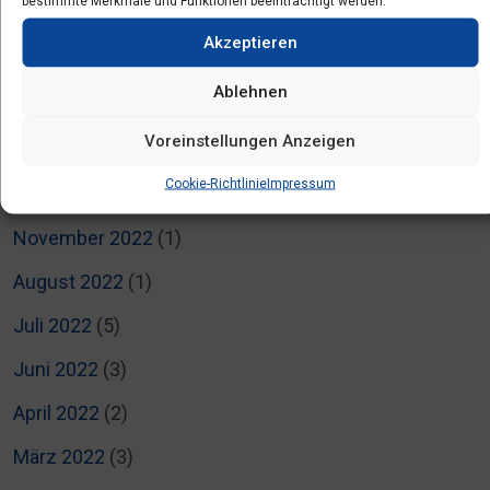
bestimmte Merkmale und Funktionen beeinträchtigt werden.
Mai 2023
(5)
Akzeptieren
April 2023
(6)
Ablehnen
März 2023
(6)
Voreinstellungen Anzeigen
Januar 2023
(1)
Cookie-Richtlinie
Impressum
Dezember 2022
(1)
November 2022
(1)
August 2022
(1)
Juli 2022
(5)
Juni 2022
(3)
April 2022
(2)
März 2022
(3)