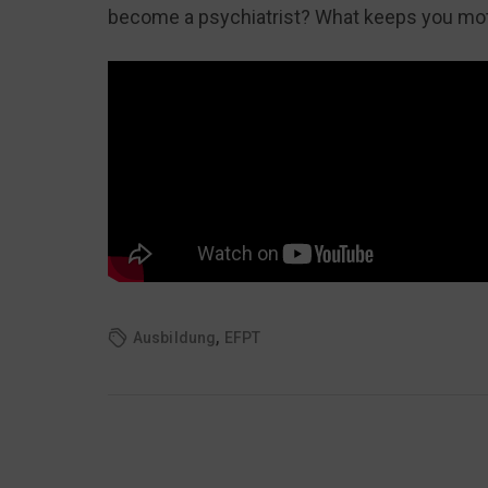
become a psychiatrist? What keeps you moti
,
Ausbildung
EFPT