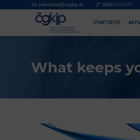
sekretariat@oegkjp.at
0680/1512197
STARTSEITE
AKTU
What keeps y