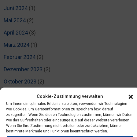
Juni 2024
(1)
Mai 2024
(2)
April 2024
(3)
März 2024
(1)
Februar 2024
(2)
Dezember 2023
(3)
Oktober 2023
(2)
September 2023
(2)
Cookie-Zustimmung verwalten
Um Ihnen ein optimales Erlebnis zu bieten, verwenden wir Technologien
Juli 2023
(2)
wie Cookies, um Geräteinformationen zu speichern bzw. darauf
zuzugreifen. Wenn Sie diesen Technologien zustimmen, können wir Daten
Juni 2023
(4)
wie das Surfverhalten oder eindeutige IDs auf dieser Website verarbeiten.
Wenn Sie Ihre Zustimmung nicht erteilen oder zurückziehen, können
Mai 2023
(5)
bestimmte Merkmale und Funktionen beeinträchtigt werden.