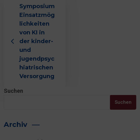
Symposium
Einsatzmög
lichkeiten
von KI in
der kinder-
und
jugendpsyc
hiatrischen
Versorgung
Suchen
Suchen
Archiv