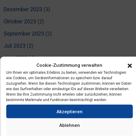
Dezember 2023
(3)
Oktober 2023
(2)
September 2023
(2)
Juli 2023
(2)
Juni 2023
(4)
Cookie-Zustimmung verwalten
Mai 2023
(5)
Um Ihnen ein optimales Erlebnis zu bieten, verwenden wir Technologien
wie Cookies, um Geräteinformationen zu speichern bzw. darauf
April 2023
(6)
zuzugreifen. Wenn Sie diesen Technologien zustimmen, können wir Daten
wie das Surfverhalten oder eindeutige IDs auf dieser Website verarbeiten.
März 2023
(6)
Wenn Sie Ihre Zustimmung nicht erteilen oder zurückziehen, können
bestimmte Merkmale und Funktionen beeinträchtigt werden.
Januar 2023
(1)
Akzeptieren
Dezember 2022
(1)
Ablehnen
November 2022
(1)