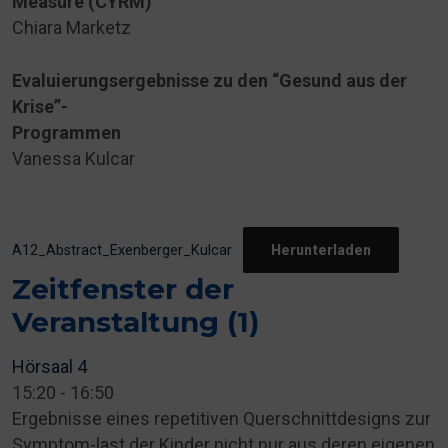
Measure (CYRM)
Chiara Marketz
Evaluierungsergebnisse zu den “Gesund aus der
Krise”-
Programmen
Vanessa Kulcar
A12_Abstract_Exenberger_Kulcar
Herunterladen
Zeitfenster der
Veranstaltung (1)
Hörsaal 4
15:20
-
16:50
Ergebnisse eines repetitiven Querschnittdesigns zur
Symptom-last der Kinder nicht nur aus deren eigenen