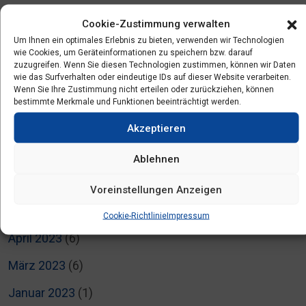
März 2024
(1)
Cookie-Zustimmung verwalten
Um Ihnen ein optimales Erlebnis zu bieten, verwenden wir Technologien
Februar 2024
(2)
wie Cookies, um Geräteinformationen zu speichern bzw. darauf
zuzugreifen. Wenn Sie diesen Technologien zustimmen, können wir Daten
Dezember 2023
(3)
wie das Surfverhalten oder eindeutige IDs auf dieser Website verarbeiten.
Wenn Sie Ihre Zustimmung nicht erteilen oder zurückziehen, können
Oktober 2023
(2)
bestimmte Merkmale und Funktionen beeinträchtigt werden.
September 2023
(2)
Akzeptieren
Juli 2023
(2)
Ablehnen
Juni 2023
(4)
Voreinstellungen Anzeigen
Mai 2023
(5)
Cookie-Richtlinie
Impressum
April 2023
(6)
März 2023
(6)
Januar 2023
(1)