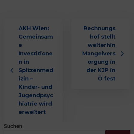
AKH Wien:
Rechnungs
Gemeinsam
hof stellt
e
weiterhin
Investitione
Mangelvers
n in
orgung in
Spitzenmed
der KJP in
izin –
Ö fest
Kinder- und
Jugendpsyc
hiatrie wird
erweitert
Suchen