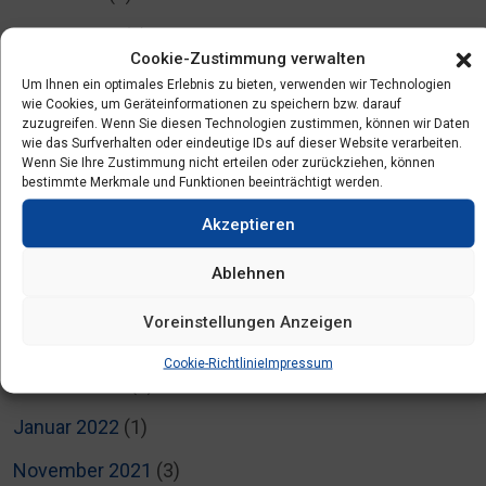
Januar 2023
(1)
Cookie-Zustimmung verwalten
Dezember 2022
(1)
Um Ihnen ein optimales Erlebnis zu bieten, verwenden wir Technologien
wie Cookies, um Geräteinformationen zu speichern bzw. darauf
November 2022
(1)
zuzugreifen. Wenn Sie diesen Technologien zustimmen, können wir Daten
wie das Surfverhalten oder eindeutige IDs auf dieser Website verarbeiten.
Wenn Sie Ihre Zustimmung nicht erteilen oder zurückziehen, können
August 2022
(1)
bestimmte Merkmale und Funktionen beeinträchtigt werden.
Juli 2022
(5)
Akzeptieren
Juni 2022
(3)
Ablehnen
April 2022
(2)
Voreinstellungen Anzeigen
März 2022
(3)
Cookie-Richtlinie
Impressum
Februar 2022
(4)
Januar 2022
(1)
November 2021
(3)