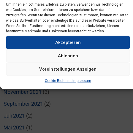
Um Ihnen ein optimales Erlebnis zu bieten, verwenden wir Technologien
August 2022
(1)
wie Cookies, um Geräteinformationen zu speichern bzw. darauf
zuzugreifen. Wenn Sie diesen Technologien zustimmen, können wir Daten
Juli 2022
(5)
wie das Surfverhalten oder eindeutige IDs auf dieser Website verarbeiten.
Wenn Sie Ihre Zustimmung nicht erteilen oder zurückziehen, können
bestimmte Merkmale und Funktionen beeinträchtigt werden.
Juni 2022
(3)
Akzeptieren
April 2022
(2)
Ablehnen
März 2022
(3)
Februar 2022
(4)
Voreinstellungen Anzeigen
Januar 2022
(1)
Cookie-Richtlinie
Impressum
November 2021
(3)
September 2021
(2)
Juli 2021
(2)
Mai 2021
(1)