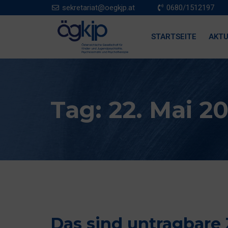
sekretariat@oegkjp.at
0680/1512197
STARTSEITE
AKTU
Tag:
22. Mai 2
Das sind untragbare