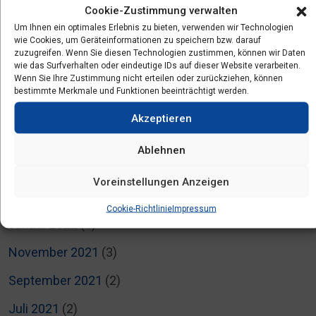
Cookie-Zustimmung verwalten
November 2022
(1)
Um Ihnen ein optimales Erlebnis zu bieten, verwenden wir Technologien
wie Cookies, um Geräteinformationen zu speichern bzw. darauf
August 2022
(1)
zuzugreifen. Wenn Sie diesen Technologien zustimmen, können wir Daten
wie das Surfverhalten oder eindeutige IDs auf dieser Website verarbeiten.
Wenn Sie Ihre Zustimmung nicht erteilen oder zurückziehen, können
Juli 2022
(5)
bestimmte Merkmale und Funktionen beeinträchtigt werden.
Juni 2022
(3)
Akzeptieren
April 2022
(2)
Ablehnen
März 2022
(3)
Voreinstellungen Anzeigen
Februar 2022
(4)
Cookie-Richtlinie
Impressum
Januar 2022
(1)
November 2021
(3)
September 2021
(2)
Juli 2021
(2)