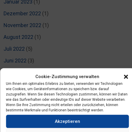
Januar 2023
(1)
Dezember 2022
(1)
November 2022
(1)
August 2022
(1)
Juli 2022
(5)
Juni 2022
(3)
April 2022
(2)
Cookie-Zustimmung verwalten
März 2022
(3)
Um Ihnen ein optimales Erlebnis zu bieten, verwenden wir Technologien
wie Cookies, um Geräteinformationen zu speichern bzw. darauf
zuzugreifen. Wenn Sie diesen Technologien zustimmen, können wir Daten
Februar 2022
(4)
wie das Surfverhalten oder eindeutige IDs auf dieser Website verarbeiten.
Wenn Sie Ihre Zustimmung nicht erteilen oder zurückziehen, können
Januar 2022
(1)
bestimmte Merkmale und Funktionen beeinträchtigt werden.
November 2021
(3)
Akzeptieren
September 2021
(2)