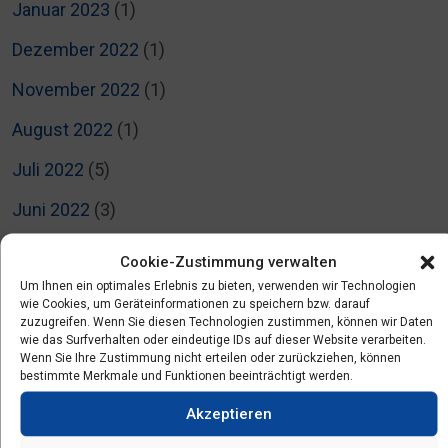
Januar 2023
(1)
Dezember 2022
(1)
November 2022
(1)
August 2022
(1)
Juli 2022
(5)
Juni 2022
(3)
April 2022
(2)
Cookie-Zustimmung verwalten
Um Ihnen ein optimales Erlebnis zu bieten, verwenden wir Technologien
März 2022
(3)
wie Cookies, um Geräteinformationen zu speichern bzw. darauf
zuzugreifen. Wenn Sie diesen Technologien zustimmen, können wir Daten
Februar 2022
(4)
wie das Surfverhalten oder eindeutige IDs auf dieser Website verarbeiten.
Wenn Sie Ihre Zustimmung nicht erteilen oder zurückziehen, können
Januar 2022
(1)
bestimmte Merkmale und Funktionen beeinträchtigt werden.
November 2021
(3)
Akzeptieren