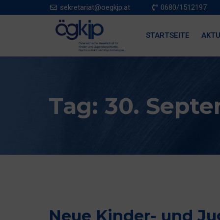
sekretariat@oegkjp.at
0680/1512197
STARTSEITE
AKTU
Tag:
30. Sept
Neue Kinder- und Ju