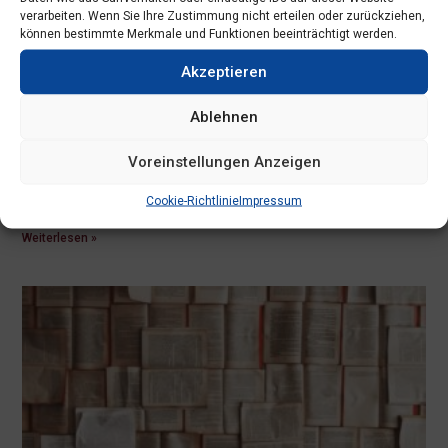
verarbeiten. Wenn Sie Ihre Zustimmung nicht erteilen oder zurückziehen,
können bestimmte Merkmale und Funktionen beeinträchtigt werden.
Akzeptieren
Kindermedika
Ablehnen
19.06.2026
Keine Kommentare
Kindermedika.at stellt unabhängige, evidenzbasierte
Voreinstellungen Anzeigen
Informationen zur Arzneimittelanwendung bei Kindern zur
Cookie-Richtlinie
Impressum
Verfügung. https://kindermedika.at/
Weiterlesen »