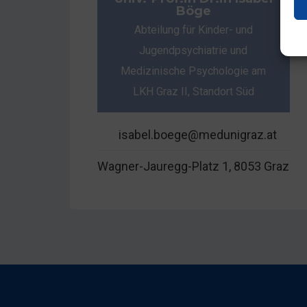
Böge
Abteilung für Kinder- und
Jugendpsychiatrie und
Medizinische Psychologie am
LKH Graz II, Standort Süd
isabel.boege@medunigraz.at
Wagner-Jauregg-Platz 1, 8053 Graz