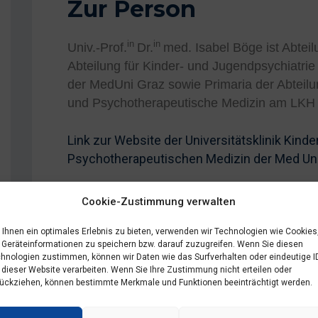
Zur Person
in
in
Univ.-Prof.
Dr.
med. Isabel Böge ist Abteil
Abteilung für Kinder- und Jugendpsychiatri
der MedUni Graz sowie Primaria der Abteilu
und Psychotherapeutische Medizin am LKH
Link zur Website der Universitätsklinik Kind
Psychotherapeutischen Medizin der Med Uni
Link zur Website der Klinischen Abteilung f
Cookie-Zustimmung verwalten
Psychotherapeutischen Medizin – LKH-Univ.
Ihnen ein optimales Erlebnis zu bieten, verwenden wir Technologien wie Cookies
Geräteinformationen zu speichern bzw. darauf zuzugreifen. Wenn Sie diesen
Link zur Website der Abteilung für Kinder- 
hnologien zustimmen, können wir Daten wie das Surfverhalten oder eindeutige I
Psychotherapie am LKH Graz II
 dieser Website verarbeiten. Wenn Sie Ihre Zustimmung nicht erteilen oder
ückziehen, können bestimmte Merkmale und Funktionen beeinträchtigt werden.
In der ÖGKJP ist sie als Prä-/Vizepräsidentin 