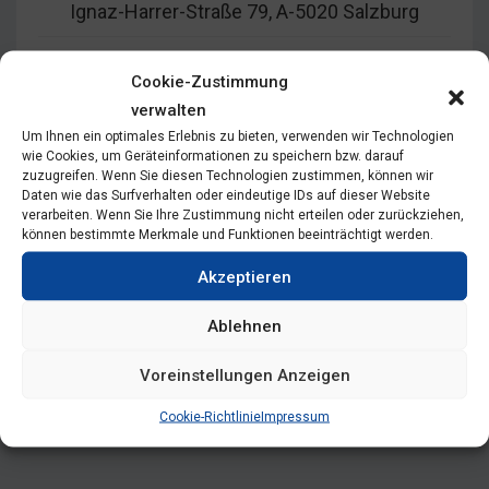
Ignaz-Harrer-Straße 79, A-5020 Salzburg
b.plattner@salk.at
Cookie-Zustimmung
verwalten
Um Ihnen ein optimales Erlebnis zu bieten, verwenden wir Technologien
wie Cookies, um Geräteinformationen zu speichern bzw. darauf
zuzugreifen. Wenn Sie diesen Technologien zustimmen, können wir
Daten wie das Surfverhalten oder eindeutige IDs auf dieser Website
verarbeiten. Wenn Sie Ihre Zustimmung nicht erteilen oder zurückziehen,
Zur Person
können bestimmte Merkmale und Funktionen beeinträchtigt werden.
Akzeptieren
Prim.a Plattner ist als Vorsitzende der AG Socia
Media in den Vorstand der ÖGKJP kooptiert.
Ablehnen
Sie ist Mitglied in der AG Forensik.
Voreinstellungen Anzeigen
Cookie-Richtlinie
Impressum