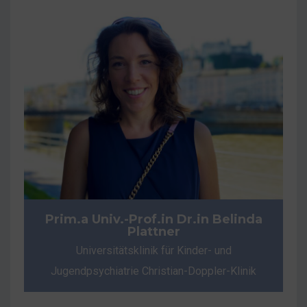
Prim.a Univ.-Prof.in Dr.in Belinda
Plattner
Universitätsklinik für Kinder- und
Jugendpsychiatrie Christian-Doppler-Klinik