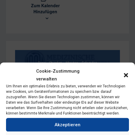
Zum Kalender
Hinzufügen
Tage
Stunden
Minuten
Sekunden
Cookie-Zustimmung
verwalten
Um Ihnen ein optimales Erlebnis zu bieten, verwenden wir Technologien
wie Cookies, um Geräteinformationen zu speichern bzw. darauf
zuzugreifen. Wenn Sie diesen Technologien zustimmen, können wir
Daten wie das Surfverhalten oder eindeutige IDs auf dieser Website
Beginn
verarbeiten. Wenn Sie Ihre Zustimmung nicht erteilen oder zurückziehen,
können bestimmte Merkmale und Funktionen beeinträchtigt werden.
06.03.2026
08:00
Akzeptieren
Ende