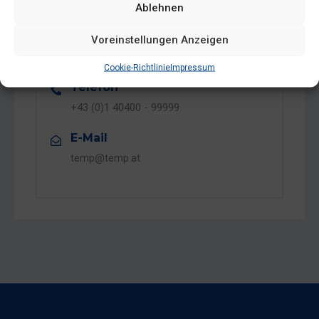
06.03.2026
17:00
Ablehnen
Website
Voreinstellungen Anzeigen
Veranstalter-Website anzeigen
Cookie-Richtlinie
Impressum
Telefon
+43 (0)1 40400 - 99999
E-Mail
temp@temp.at