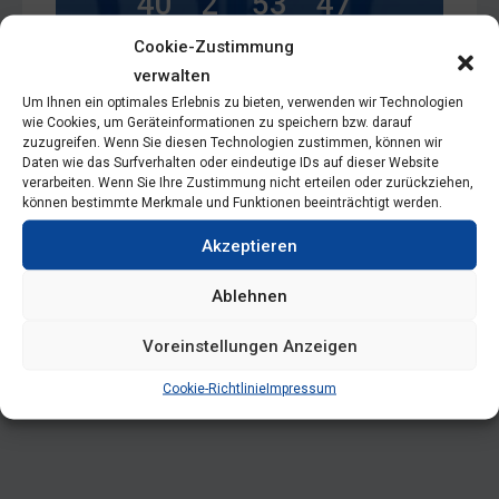
40
2
53
46
Tage
Stunden
Minuten
Sekunden
Cookie-Zustimmung
verwalten
Um Ihnen ein optimales Erlebnis zu bieten, verwenden wir Technologien
wie Cookies, um Geräteinformationen zu speichern bzw. darauf
zuzugreifen. Wenn Sie diesen Technologien zustimmen, können wir
Daten wie das Surfverhalten oder eindeutige IDs auf dieser Website
verarbeiten. Wenn Sie Ihre Zustimmung nicht erteilen oder zurückziehen,
Beginn
können bestimmte Merkmale und Funktionen beeinträchtigt werden.
16.09.2026
11:30
Akzeptieren
Ende
Ablehnen
16.09.2026
13:00
Voreinstellungen Anzeigen
Cookie-Richtlinie
Impressum