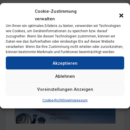
Im Anschluss Gibt Es Ein Publikumsgespräch Mit
Der Regisseurin Und Autorin Ulrike Kofler.
Cookie-Zustimmung
verwalten
Um Ihnen ein optimales Erlebnis zu bieten, verwenden wir Technologien
wie Cookies, um Geräteinformationen zu speichern bzw. darauf
zuzugreifen. Wenn Sie diesen Technologien zustimmen, können wir
Daten wie das Surfverhalten oder eindeutige IDs auf dieser Website
Zum Kalender
verarbeiten. Wenn Sie Ihre Zustimmung nicht erteilen oder zurückziehen,
können bestimmte Merkmale und Funktionen beeinträchtigt werden.
Hinzufügen
Akzeptieren
Ablehnen
Voreinstellungen Anzeigen
Cookie-Richtlinie
Impressum
Tage
Stunden
Minuten
Sekunden