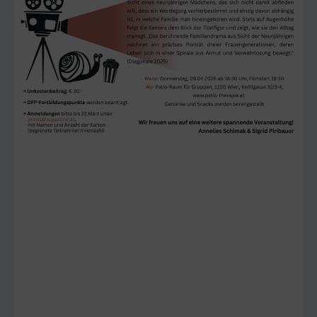
Titel: „Gina”, Filmvorführung Und Diskussion Zu
Obsorgeentscheidungen Zwischen Armut Und
Vernachlässigung.
Zeit:
9.4.2026 19:30-22:00
Inhalt: „Gina” Von Ulrike Kofler Ist Ein Drei-
Generationen-Porträt Aus Der Sicht Eines