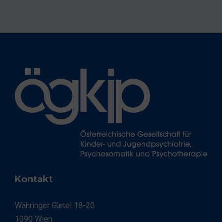
e
n
,
N
a
v
i
g
a
Kontakt
t
Währinger Gürtel 18-20
i
1090 Wien