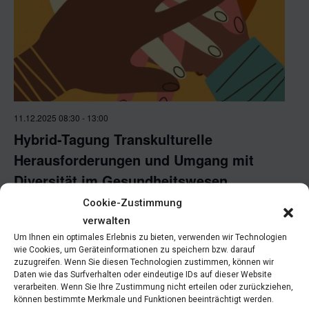
g
A
u
n
n
s
g
i
e
c
11.12.2025 08:30
-
13:00
h
Hybrid-Tagung Transkulturelle
n
Herausforderungen und Umgang mit
t
S
Diversität im Gesundheitswesen
e
u
n
Medizinischer Universitätscampus Hörsaalzentrum
Cookie-Zustimmung
Eingang Borschkegasse 4a, Wien
verwalten
-
c
Um Ihnen ein optimales Erlebnis zu bieten, verwenden wir Technologien
N
wie Cookies, um Geräteinformationen zu speichern bzw. darauf
h
zuzugreifen. Wenn Sie diesen Technologien zustimmen, können wir
a
Daten wie das Surfverhalten oder eindeutige IDs auf dieser Website
e
verarbeiten. Wenn Sie Ihre Zustimmung nicht erteilen oder zurückziehen,
v
können bestimmte Merkmale und Funktionen beeinträchtigt werden.