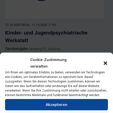
g
A
u
n
n
s
10.10.2025 08:00
-
11.10.2025 17:00
g
Kinder- und Jugendpsychiatrische
i
Werkstatt
e
c
Gersbergalm
Gersberg 37, Salzburg
h
n
t
Cookie-Zustimmung
S
e
verwalten
u
Um Ihnen ein optimales Erlebnis zu bieten, verwenden wir Technologien
n
wie Cookies, um Geräteinformationen zu speichern bzw. darauf
zuzugreifen. Wenn Sie diesen Technologien zustimmen, können wir
-
c
Daten wie das Surfverhalten oder eindeutige IDs auf dieser Website
N
verarbeiten. Wenn Sie Ihre Zustimmung nicht erteilen oder zurückziehen,
h
können bestimmte Merkmale und Funktionen beeinträchtigt werden.
a
Akzeptieren
e
v