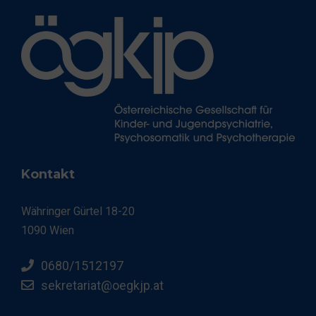
e
n
,
N
a
v
Kontakt
i
g
Währinger Gürtel 18-20
1090 Wien
a
0680/1512197
t
sekretariat@oegkjp.at
i