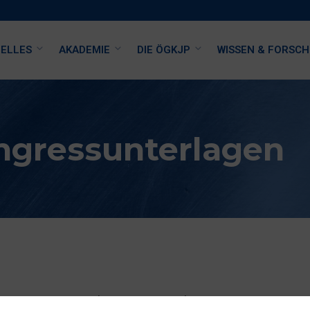
ELLES
AKADEMIE
DIE ÖGKJP
WISSEN & FORSC
ngressunterlagen
s Passwort ein, um ihn anzeigen zu können.