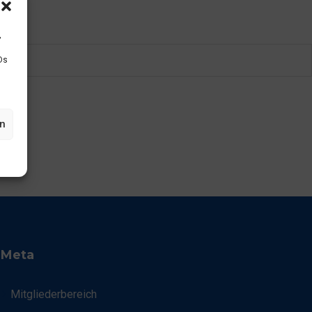
,
Ds
en
Meta
Mitgliederbereich