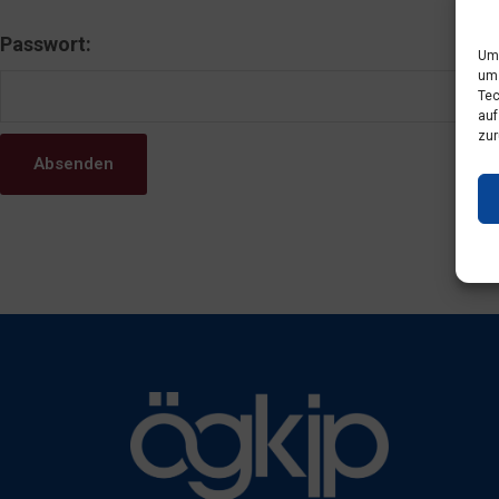
Passwort:
Um 
um 
Tec
auf
zur